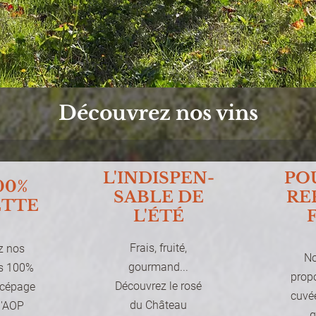
Découvrez nos vins
L'INDISPEN-
PO
00%
SABLE DE
RE
ETTE
L'ÉTÉ
Frais, fruité,
z nos
No
gourmand...
s 100%
prop
Découvrez le rosé
e cépage
cuvé
du Château
l'AOP