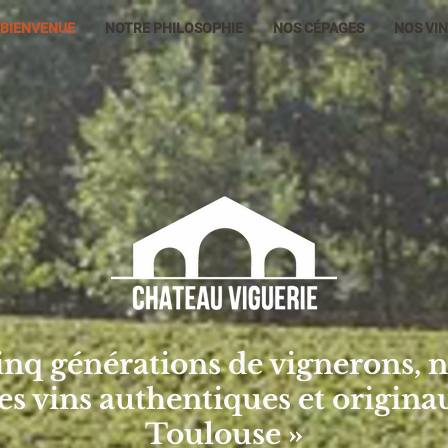
BIENVENUE
NOTRE PHILOSOPHIE
NOS CÉPAGES
NOS VI
cinq générations de vignerons,
es vins authentiques et origina
Toulouse »