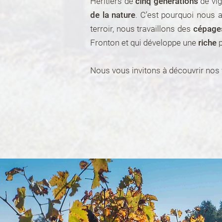
Héritiers de
cinq générations
de vig
de la nature
. C’est pourquoi nous 
terroir, nous travaillons des
cépages
Fronton et qui développe une
riche
p
Nous vous invitons à découvrir nos 