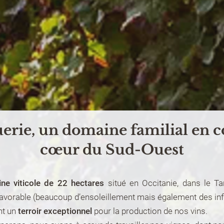
erie, un domaine familial en c
cœur du Sud-Ouest
ne viticole de 22 hectares
situé en Occitanie, dans le T
at favorable (beaucoup d’ensoleillement mais également des in
t un
terroir exceptionnel
pour la production de nos vins.