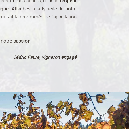
ous sommes si fiers, dans le
respect
gique
. Attachés à la typicité de notre
qui fait la renommée de l’appellation
 notre
passion
!
Cédric Faure, vigneron engagé