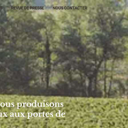
NS
REVUE DE PRESSE
NOUS CONTACTER
 nous produisons
ux aux portes de