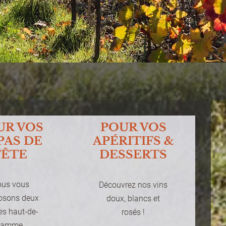
UR VOS
POUR VOS
PAS DE
APÉRITIFS &
FÊTE
DESSERTS
us vous
Découvrez nos vins
osons deux
doux, blancs et
es haut-de-
rosés !
gamme.