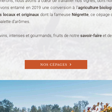
nerons, nous avons à cœur de travailler nos vignes, dont n
avons entamé en 2019 une conversion à l’
agriculture biolo
 locaux et originaux
dont la fameuse
Négrette
, ce cépage 
alette d’arômes.
vins, intenses et gourmands, fruits de notre
savoir-faire
et de
NOS CÉPAGES