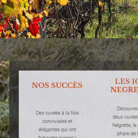
LES 1
NOS SUCCÈS
NEGR
Découvre
Des cuvées à la fois
deux cuvée
conviviales et
Négrette, l
élégantes qui ont
phare de 
fait notre succès !