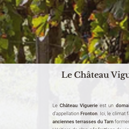
Le Château Vigu
Le
Château Viguerie
est un
domai
d’appellation
Fronton
. Ici, le clim
anciennes terrasses du Tarn
formen